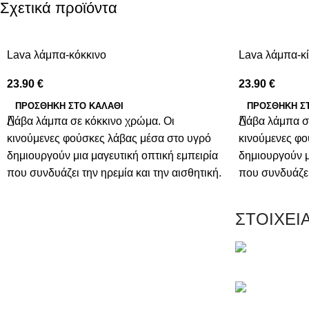
Σχετικά προϊόντα
Lava λάμπα-κόκκινο
Lava λάμπα-κί
23.90
€
23.90
€
ΠΡΟΣΘΉΚΗ ΣΤΟ ΚΑΛΆΘΙ
ΠΡΟΣΘΉΚΗ Σ
Λάβα λάμπα σε κόκκινο χρώμα. Οι
Λάβα λάμπα σε
κινούμενες φούσκες λάβας μέσα στο υγρό
κινούμενες φο
δημιουργούν μια μαγευτική οπτική εμπειρία
δημιουργούν μ
που συνδυάζει την ηρεμία και την αισθητική.
που συνδυάζει 
Είναι ιδανική για να δημιουργήσει μια
Είναι ιδανική 
χαλαρωτική ατμόσφαιρα στο σπίτι, το
χαλαρωτική ατ
ΣΤΟΙΧΕΙ
γραφείο ή οποιοδήποτε άλλο χώρο.
γραφείο ή οπο
Μαγνησίας 20,
Τηλέφωνο: +3