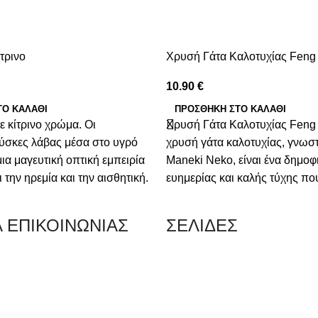
τρινο
Χρυσή Γάτα Καλοτυχίας Feng
10.90
€
ΤΟ ΚΑΛΆΘΙ
ΠΡΟΣΘΉΚΗ ΣΤΟ ΚΑΛΆΘΙ
 κίτρινο χρώμα. Οι
Χρυσή Γάτα Καλοτυχίας Feng 
ύσκες λάβας μέσα στο υγρό
χρυσή γάτα καλοτυχίας, γνωστ
ια μαγευτική οπτική εμπειρία
Maneki Neko, είναι ένα δημο
την ηρεμία και την αισθητική.
ευημερίας και καλής τύχης πο
για να δημιουργήσει μια
από την Ιαπωνία, αλλά έχει βρ
μόσφαιρα στο σπίτι, το
και στην κινεζική κουλτούρα τ
Α ΕΠΙΚΟΙΝΩΝΙΑΣ
ΣΕΛΙΔΕΣ
ιοδήποτε άλλο χώρο.
Αυτή η γοητευτική γάτα με το
πόδι είναι περισσότερο από έ
διακοσμητικό στοιχείο· αποτελ
 Κερατσίνι Αττικής 18757
πανίσχυρο φυλαχτό που προσ
τύχη, πλούτο και θετική ενέργ
0 216 700 5267