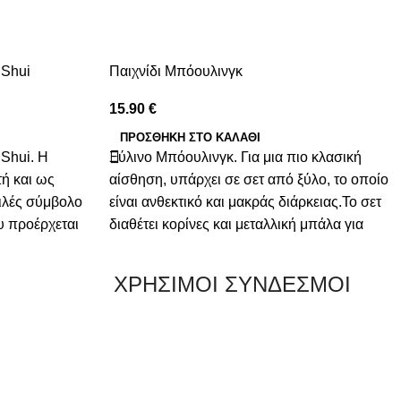
 Shui
Παιχνίδι Μπόουλινγκ
15.90
€
ΠΡΟΣΘΉΚΗ ΣΤΟ ΚΑΛΆΘΙ
Shui. Η
Ξύλινο Μπόουλινγκ. Για μια πιο κλασική
ή και ως
αίσθηση, υπάρχει σε σετ από ξύλο, το οποίο
φιλές σύμβολο
είναι ανθεκτικό και μακράς διάρκειας.Το σετ
υ προέρχεται
διαθέτει κορίνες και μεταλλική μπάλα για
ει τη θέση της
ατελείωτες ώρες παιχνιδιού και
ου Feng Shui.
απασχόληση. Ένα ιδανικό δώρο για παιδιά
ΧΡΗΣΙΜΟΙ ΣΥΝΔΕΣΜΟΙ
 σηκωμένο
αλλά και μεγάλους,
να
εί έναν
ελκύει καλή
εια στον χώρο