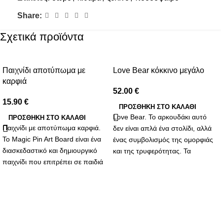
Share:
Σχετικά προϊόντα
Παιχνίδι αποτύπωμα με
Love Bear κόκκινο μεγάλο
καρφιά
52.00
€
15.90
€
ΠΡΟΣΘΉΚΗ ΣΤΟ ΚΑΛΆΘΙ
Love Bear. Το αρκουδάκι αυτό
ΠΡΟΣΘΉΚΗ ΣΤΟ ΚΑΛΆΘΙ
Παιχνίδι με αποτύπωμα καρφιά.
δεν είναι απλά ένα στολίδι, αλλά
Το Magic Pin Art Board είναι ένα
ένας συμβολισμός της ομορφιάς
διασκεδαστικό και δημιουργικό
και της τρυφερότητας. Τα
παιχνίδι που επιτρέπει σε παιδιά
συνθετικά λουλούδια που το
και ενήλικες να φτιάξουν
διακοσμούν αντιπροσωπεύουν
τρισδιάστατα αποτυπώματα
την αδιάκοπη και αναλλοίωτη
χρησιμοποιώντας πλαστικά
αγάπη που θες να προσφέρεις.
καρφιά. Το παιχνίδι αποτελείται
Κάθε πέταλο είναι μια
από μια επιφάνεια γεμάτη από
υπενθύμιση των γλυκών στιγμών