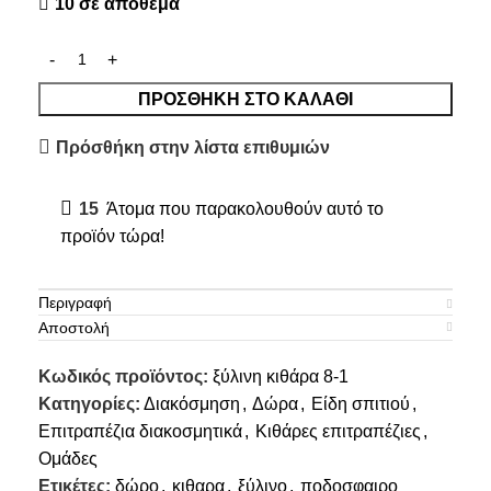
10 σε απόθεμα
ΠΡΟΣΘΉΚΗ ΣΤΟ ΚΑΛΆΘΙ
Πρόσθήκη στην λίστα επιθυμιών
15
Άτομα που παρακολουθούν αυτό το
προϊόν τώρα!
Περιγραφή
Αποστολή
Κωδικός προϊόντος:
ξύλινη κιθάρα 8-1
Κατηγορίες:
Διακόσμηση
,
Δώρα
,
Είδη σπιτιού
,
Επιτραπέζια διακοσμητικά
,
Κιθάρες επιτραπέζιες
,
Ομάδες
Ετικέτες:
δώρο
,
κιθαρα
,
ξύλινο
,
ποδοσφαιρο