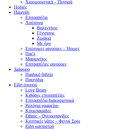
Χιουμοριστικά – Πονηρά
Ποδιές
Παιχνίδι
Επιτραπέζια
Λούτρινα
Βαλεντίνος
Γέννησης
Ζωάκια
Με ήχο
Επώνυμες φιγούρες – Ήρωες
Παζλ
Μαριονέτες
Επιτραπέζιες φιγούρες
Διάφορα
Παιδικό βιβλίο
Παιχνίδια
Είδη σπιτιού
Love Bears
Κιθάρες επιτραπέζιες
Επιτραπέζια διακοσμητικά
Ρολόγια γραφείου
Κουμπαράδες
Ethnic – Ονειροπαγίδες
Κινητικές γάτες – Φενγκ Σουι
Είδη κανπιστού