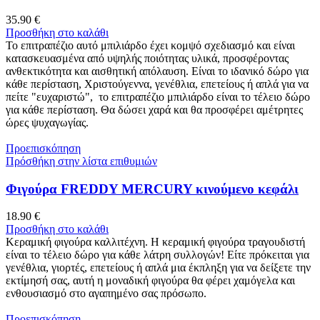
35.90
€
Προσθήκη στο καλάθι
Το επιτραπέζιο αυτό μπιλιάρδο έχει κομψό σχεδιασμό και είναι
κατασκευασμένα από υψηλής ποιότητας υλικά, προσφέροντας
ανθεκτικότητα και αισθητική απόλαυση. Είναι το ιδανικό δώρο για
κάθε περίσταση, Χριστούγεννα, γενέθλια, επετείους ή απλά για να
πείτε "ευχαριστώ", το επιτραπέζιο μπιλιάρδο είναι το τέλειο δώρο
για κάθε περίσταση. Θα δώσει χαρά και θα προσφέρει αμέτρητες
ώρες ψυχαγωγίας.
Προεπισκόπηση
Πρόσθήκη στην λίστα επιθυμιών
Φιγούρα FREDDY MERCURY κινούμενο κεφάλι
18.90
€
Προσθήκη στο καλάθι
Κεραμική φιγούρα καλλιτέχνη. Η κεραμική φιγούρα τραγουδιστή
είναι το τέλειο δώρο για κάθε λάτρη συλλογών! Είτε πρόκειται για
γενέθλια, γιορτές, επετείους ή απλά μια έκπληξη για να δείξετε την
εκτίμησή σας, αυτή η μοναδική φιγούρα θα φέρει χαμόγελα και
ενθουσιασμό στο αγαπημένο σας πρόσωπο.
Προεπισκόπηση