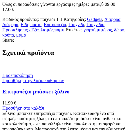
Όλες οι παραδόσεις γίνονται εργάσιμες ημέρες μεταξύ 09:00-
17:00.
Κωδικός προϊόντος:
παιχνιδι-1-1
Κατηγορίες:
Gadgets
,
Διάφορα
,
Διάφορα
,
Είδη πάρτυ
,
Επιτραπέζια
,
Παιχνίδι
,
Παιχνίδια
,
Προσκλήσεις - Εξοπλισμός πάρτι
Ετικέτες:
γιορτή μητέρας
,
δώρο
,
κούπα
,
μαμά
Share:
Σχετικά προϊόντα
Προεπισκόπηση
Πρόσθήκη στην λίστα επιθυμιών
Επιτραπέζιο μπάσκετ ξύλινο
11.90
€
Προσθήκη στο καλάθι
Ξύλινο μπασκετ επιτραπέζιο παιχνίδι. Κατασκευασμένο από
υψηλής ποιότητας ξύλο, το επιτραπέζιο μπάσκετ είναι ανθεκτικό
και καλαίσθητο, ενώ παράλληλα είναι εύκολο στη μεταφορά και
την αποθήκευση. Με προσοχή στη λεπτομέρεια και την εξαιρετική