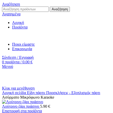
Αναζήτηση
Αναζήτηση
Αγαπημένα
Αρχική
Προϊόντα
Ποιοι είμαστε
Επικοινωνία
Σύνδεση / Εγγραφή
0
προϊόντα
/
0.00
€
Μενού
Κλικ για μεγέθυνση
Αρχική σελίδα
Είδη πάρτυ
Προσκλήσεις - Εξοπλισμός πάρτι
Ασύρματο Μικρόφωνο Karaoke
Λούτρινο ζάρι πράσινο
5.90
€
Επιστροφή στα προϊόντα