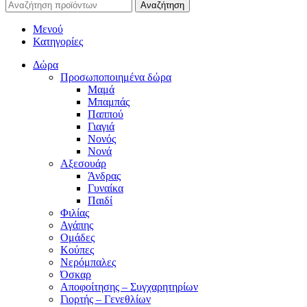
Αναζήτηση
Μενού
Κατηγορίες
Δώρα
Προσωποποιημένα δώρα
Μαμά
Μπαμπάς
Παππού
Γιαγιά
Νονός
Νονά
Αξεσουάρ
Άνδρας
Γυναίκα
Παιδί
Φιλίας
Αγάπης
Ομάδες
Κούπες
Νερόμπαλες
Όσκαρ
Αποφοίτησης – Συγχαρητηρίων
Γιορτής – Γενεθλίων