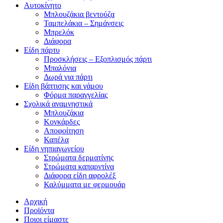
Αυτοκίνητο
Μπλουζάκια βεντούζα
Ταμπελάκια – Σημάνσεις
Μπρελόκ
Διάφορα
Είδη πάρτυ
Προσκλήσεις – Εξοπλισμός πάρτι
Μπαλόνια
Δωρά για πάρτι
Είδη βάπτισης και γάμου
Φόρμα παραγγελίας
Σχολικά αναμνηστικά
Μπλουζάκια
Κονκάρδες
Αποφοίτηση
Καπέλα
Είδη νηπιαγωγείου
Στρώματα δερματίνης
Στρώματα καπαρντίνα
Διάφορα είδη αφρολέξ
Καλύμματα με φερμουάρ
Αρχική
Προϊόντα
Ποιοι είμαστε