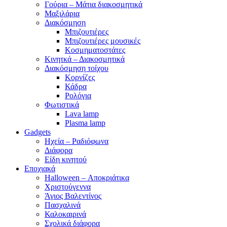
Γούρια – Μάτια διακοσμητικά
Μαξιλάρια
Διακόσμηση
Μπιζουτιέρες
Μπιζουτιέρες μουσικές
Κοσμηματοστάτες
Κινητκά – Διακοσμητικά
Διακόσμηση τοίχου
Κορνίζες
Κάδρα
Ρολόγια
Φωτιστικά
Lava lamp
Plasma lamp
Gadgets
Ηχεία – Ραδιόφωνα
Διάφορα
Είδη κινητού
Εποχιακά
Halloween – Αποκριάτικα
Χριστούγεννα
Άγιος Βαλεντίνος
Πασχαλινά
Καλοκαιρινά
Σχολικά διάφορα