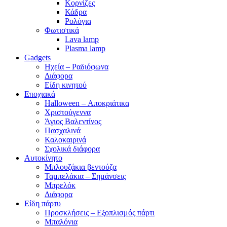
Κορνίζες
Κάδρα
Ρολόγια
Φωτιστικά
Lava lamp
Plasma lamp
Gadgets
Ηχεία – Ραδιόφωνα
Διάφορα
Είδη κινητού
Εποχιακά
Halloween – Αποκριάτικα
Χριστούγεννα
Άγιος Βαλεντίνος
Πασχαλινά
Καλοκαιρινά
Σχολικά διάφορα
Αυτοκίνητο
Μπλουζάκια βεντούζα
Ταμπελάκια – Σημάνσεις
Μπρελόκ
Διάφορα
Είδη πάρτυ
Προσκλήσεις – Εξοπλισμός πάρτι
Μπαλόνια