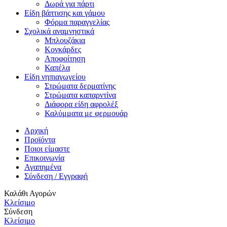
Δωρά για πάρτι
Είδη βάπτισης και γάμου
Φόρμα παραγγελίας
Σχολικά αναμνηστικά
Μπλουζάκια
Κονκάρδες
Αποφοίτηση
Καπέλα
Είδη νηπιαγωγείου
Στρώματα δερματίνης
Στρώματα καπαρντίνα
Διάφορα είδη αφρολέξ
Καλύμματα με φερμουάρ
Αρχική
Προϊόντα
Ποιοι είμαστε
Επικοινωνία
Αγαπημένα
Σύνδεση / Εγγραφή
Καλάθι Αγορών
Κλείσιμο
Σύνδεση
Κλείσιμο