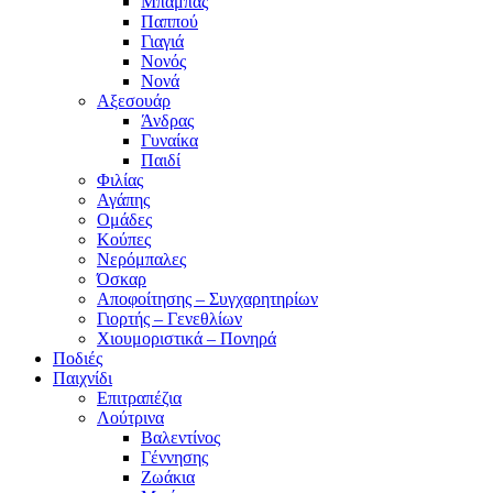
Μπαμπάς
Παππού
Γιαγιά
Νονός
Νονά
Αξεσουάρ
Άνδρας
Γυναίκα
Παιδί
Φιλίας
Αγάπης
Ομάδες
Κούπες
Νερόμπαλες
Όσκαρ
Αποφοίτησης – Συγχαρητηρίων
Γιορτής – Γενεθλίων
Χιουμοριστικά – Πονηρά
Ποδιές
Παιχνίδι
Επιτραπέζια
Λούτρινα
Βαλεντίνος
Γέννησης
Ζωάκια