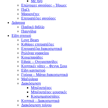
Με ήχο
Επώνυμες φιγούρες – Ήρωες
Παζλ
Μαριονέτες
Επιτραπέζιες φιγούρες
Διάφορα
Παιδικό βιβλίο
Παιχνίδια
Είδη σπιτιού
Love Bears
Κιθάρες επιτραπέζιες
Επιτραπέζια διακοσμητικά
Ρολόγια γραφείου
Κουμπαράδες
Ethnic – Ονειροπαγίδες
Κινητικές γάτες – Φενγκ Σουι
Είδη κανπιστού
Γούρια – Μάτια διακοσμητικά
Μαξιλάρια
Διακόσμηση
Μπιζουτιέρες
Μπιζουτιέρες μουσικές
Κοσμηματοστάτες
Κινητκά – Διακοσμητικά
Διακόσμηση τοίχου