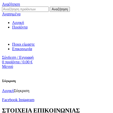
Αναζήτηση
Αναζήτηση
Αγαπημένα
Αρχική
Προϊόντα
Ποιοι είμαστε
Επικοινωνία
Σύνδεση / Εγγραφή
0
προϊόντα
/
0.00
€
Μενού
Σύγκριση
Αρχική
Σύγκριση
Facebook
Instagram
ΣΤΟΙΧΕΙΑ ΕΠΙΚΟΙΝΩΝΙΑΣ